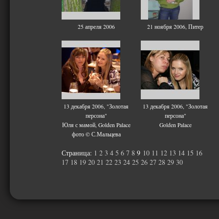
25 апреля 2006
21 ноября 2006, Питер
13 декабря 2006, "Золотая
13 декабря 2006, "Золотая
персона"
персона"
Юля с мамой, Golden Palace
Golden Palace
фото © С.Мальцева
Страница:
1
2
3
4
5
6
7
8
9
10
11
12
13
14
15
16
17
18
19
20
21
22
23
24
25
26
27
28
29
30