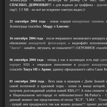
СПАСИБО, ДЕВЧОНКИ!!!
+ для жадных до траффика -
аудиов
(mp3, 3.5 МБ - но всё же искренне советую видео;))
21 сентября 2004 года
- новая порция
концертных снимков
, 
Maggy
Lencom
Зеленограда (пасибки,
и
)
16 сентября 2004 года
- после вчерашнего московского концерта 
обновление
концертной фотогалереи
+ видеофайл исполнения
"Ангел"
- качайте, лягушата, не пожалеете!!! (ОГРОМНОЕ спаси
06 сентября 2004 года
- теперь у нас в коллекции есть ещё
оди
портрет КВА
+ очередное пополнение в
разделе концертн
Tanya SH
Арине
(спасибо
и
, админу официального сайта Саши К
01 сентября 2004 года
- Всех квак и квакеров с Днём Знаний 
самой поэтичной и красивой поры - осени (в конце которой,
получим долгожданный альбом нашей КВА;)!!! А пока спешите 
в Национальном хит-параде от небезызвестного Mr.Parker'а -
O
данный момент там представлены её песни "БСЛ", "LMA", "Голос
- пущай они продержатся там как можно дольше!!! проект достой