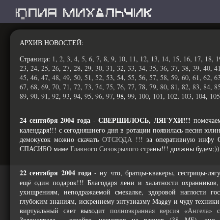
АРХИВ НОВОСТЕЙ
:
Страница:
1
,
2
,
3
,
4
,
5
,
6
,
7
,
8
,
9
,
10
,
11
,
12
,
13
,
14
,
15
,
16
,
17
,
18
,
1
23
,
24
,
25
,
26
,
27
,
28
,
29
,
30
,
31
,
32
,
33
,
34
,
35
,
36
,
37
,
38
,
39
,
40
,
4
45
,
46
,
47
,
48
,
49
,
50
,
51
,
52
,
53
,
54
,
55
,
56
,
57
,
58
,
59
,
60
,
61
,
62
,
6
67
,
68
,
69
,
70
,
71
,
72
,
73
,
74
,
75
,
76
,
77
,
78
,
79
,
80
,
81
,
82
,
83
,
84
,
8
89
,
90
,
91
,
92
,
93
,
94
,
95
,
96
,
97
, 98,
99
,
100
,
101
,
102
,
103
,
104
,
105
24 сентября 2004 года
СВЕРШИЛОСЬ, ЛЯГУХИ!!!
-
помечаем
календаря!!! с сегодняшнего дня в ротации появилась песня юлин
демокусок можно скачать
ОТСЮДА !!!
за оперативную инф
СПАСИБО маме
Главного Сизокрылого
страны!!! должны будем;))
22 сентября 2004 года
- ну что, братцы-квакеры, сестрицы-лягу
ещё один подарок!!! Благодаря лени и халатности охранников
ухищрениям, неподражаемой смекалке, здоровой наглости го
глубоким знаниям, искреннему энтузиазму Maggy и чуду техники
виртуальный свет выходит
полноэкранная версия «Ангела»
с
Зеленограда - качайте, несмотря на размер (38 МБ), оно т