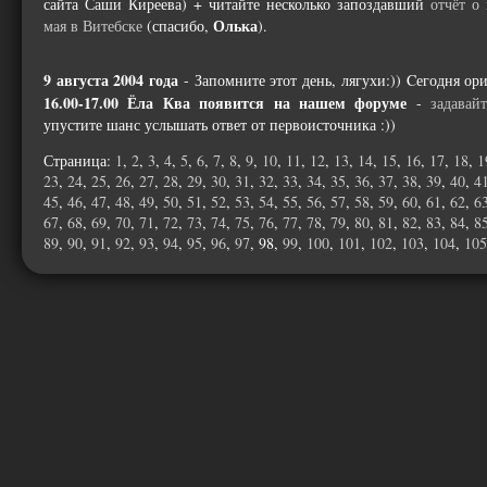
сайта Саши Киреева) + читайте несколько запоздавший
отчёт о
Олька
мая в Витебске
(спасибо,
).
9 августа 2004 года
- Запомните этот день, лягухи:)) Cегодня о
16.00-17.00 Ёла Ква появится на нашем форуме
-
задавай
упустите шанс услышать ответ от первоисточника :))
Страница:
1
,
2
,
3
,
4
,
5
,
6
,
7
,
8
,
9
,
10
,
11
,
12
,
13
,
14
,
15
,
16
,
17
,
18
,
1
23
,
24
,
25
,
26
,
27
,
28
,
29
,
30
,
31
,
32
,
33
,
34
,
35
,
36
,
37
,
38
,
39
,
40
,
4
45
,
46
,
47
,
48
,
49
,
50
,
51
,
52
,
53
,
54
,
55
,
56
,
57
,
58
,
59
,
60
,
61
,
62
,
6
67
,
68
,
69
,
70
,
71
,
72
,
73
,
74
,
75
,
76
,
77
,
78
,
79
,
80
,
81
,
82
,
83
,
84
,
8
89
,
90
,
91
,
92
,
93
,
94
,
95
,
96
,
97
, 98,
99
,
100
,
101
,
102
,
103
,
104
,
105