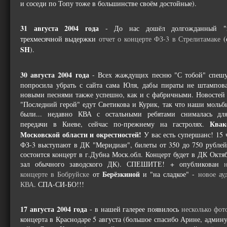
и соседи по Топу тоже в большинстве своём достойные).
31 августа 2004 года
- До нас дошёл долгожданный "в
трехмесячной выдержки
отчет о концерте ФЗ-3 в Стрелитамаке
(
SH
).
30 августа 2004 года
- Всех жаждущих песню "С тобой" спешу 
попросила убрать с сайта сама Юля, дабы пираты не штампов
новыми песнями также успешно, как и с фабричными. Новостей 
"Последний герой" едут Светикова и Курик, так что наши моль
были... недавно КВА с остальными ребятами снималась дл
Квак
передачи в Киеве, сейчас по-прежнему на гастролях.
Московской области и окрестностей!
У вас есть супершанс! 15 
ФЗ-3 выступают в ДК "Меридиан", билеты от 350 до 750 рублей,
состоится концерт в г.Дубна Моск.обл. Концерт будет в ДК Октя
зал обычного заводского ДК). СПЕШИТЕ! + опубликован
Берёзкиной
концерте в Бобруйске
от
и "на сладкое" -
новое ау
КВА
. СПА-СИ-БО!!!
17 августа 2004 года
- в нашей галерее появилось
несколько фот
концерта в Краснодаре 5 августа (большое спасибо Арине, админ