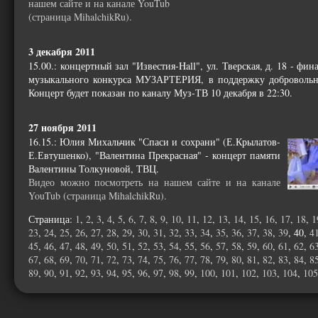
нашем сайте и на канале YouTub
(страница MihalchikRu).
3 декабря 2011
15.00.: концертный зал "Известия-Hall", ул. Тверская, д. 18 - фи
музыкального конкурса МУЗАРТЕРИЯ, в поддержку добровольно
Концерт будет показан по каналу Муз-ТВ 10 декабря в 22:30.
27 ноября 2011
16.15.: Юлия Михальчик "Спаси и сохрани" (Е.Крылатов-
Е.Евтушенко), "Валентина Прекрасная" - концерт памяти
Валентины Толкуновой, ТВЦ.
Видео можно посмотреть на нашем сайте и на канале
YouTub (страница MihalchikRu).
Страница:
1
,
2
,
3
,
4
,
5
,
6
,
7
,
8
,
9
,
10
,
11
,
12
,
13
,
14
,
15
,
16
,
17
,
18
,
1
23
,
24
,
25
,
26
,
27
,
28
,
29
,
30
,
31
,
32
,
33
,
34
,
35
,
36
,
37
,
38
,
39
, 40,
4
45
,
46
,
47
,
48
,
49
,
50
,
51
,
52
,
53
,
54
,
55
,
56
,
57
,
58
,
59
,
60
,
61
,
62
,
6
67
,
68
,
69
,
70
,
71
,
72
,
73
,
74
,
75
,
76
,
77
,
78
,
79
,
80
,
81
,
82
,
83
,
84
,
8
89
,
90
,
91
,
92
,
93
,
94
,
95
,
96
,
97
,
98
,
99
,
100
,
101
,
102
,
103
,
104
,
105