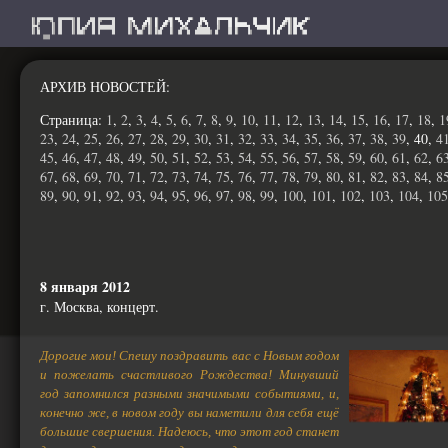
АРХИВ НОВОСТЕЙ
:
Страница:
1
,
2
,
3
,
4
,
5
,
6
,
7
,
8
,
9
,
10
,
11
,
12
,
13
,
14
,
15
,
16
,
17
,
18
,
1
23
,
24
,
25
,
26
,
27
,
28
,
29
,
30
,
31
,
32
,
33
,
34
,
35
,
36
,
37
,
38
,
39
, 40,
4
45
,
46
,
47
,
48
,
49
,
50
,
51
,
52
,
53
,
54
,
55
,
56
,
57
,
58
,
59
,
60
,
61
,
62
,
6
67
,
68
,
69
,
70
,
71
,
72
,
73
,
74
,
75
,
76
,
77
,
78
,
79
,
80
,
81
,
82
,
83
,
84
,
8
89
,
90
,
91
,
92
,
93
,
94
,
95
,
96
,
97
,
98
,
99
,
100
,
101
,
102
,
103
,
104
,
105
8 января 2012
г. Москва, концерт.
Дорогие мои! Спешу поздравить вас с Новым годом
и пожелать счастливого Рождества! Минувший
год запомнился разными значимыми событиями, и,
конечно же, в новом году вы наметили для себя ещё
большие свершения. Надеюсь, что этот год станет