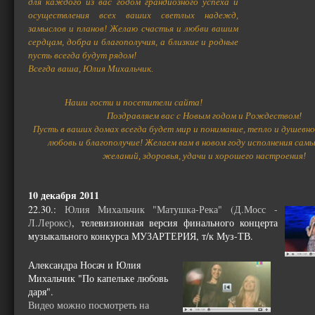
для каждого из вас годом грандиозного успеха и
осуществления всех ваших светлых надежд,
замыслов и планов! Желаю счастья и любви вашим
сердцам, добра и благополучия, а близкие и родные
пусть всегда будут рядом!
Всегда ваша, Юлия Михальчик.
Наши гости и посетители сайта!
Поздравляем вас с Новым годом и Рождеством!
Пусть в ваших домах всегда будет мир и понимание, тепло и душевно
любовь и благополучие! Желаем вам в новом году исполнения сам
желаний, здоровья, удачи и хорошего настроения!
10 декабря 2011
22.30.:
Юлия Михальчик "Матушка-Река" (Д.Мосс -
Л.Лерокс)
, телевизионная версия финального концерта
музыкального конкурса МУЗАРТЕРИЯ, т/к Муз-ТВ.
Александра Носач и Юлия
Михальчик "По капельке любовь
даря".
Видео можно посмотреть на