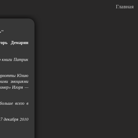
Главная
»"
горь Демарин
 книги Патрик
Шарлотты Юлию
оими эмоциями
фюмер» Игоря —
больше всего в
7 декабря 2010