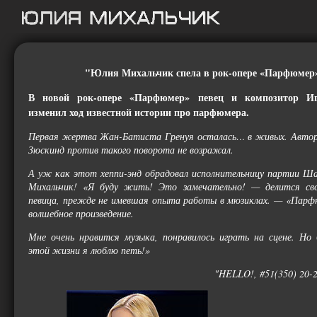
"Юлия Михальчик спела в рок-опере «Парфюмер
В новой рок-опере «Парфюмер» певец и композитор И
изменил ход известной истории про парфюмера.
Первая жертва Жан-Батиста Гренуя осталась… в живых. Автор
Зюскинд против такого поворота не возражал.
А уж как этот хеппи-энд обрадовал исполнительницу партии 
Михальчик! «Я буду жить! Это замечательно! — делится св
певица, прежде не имевшая опыта работы в мюзиклах. — «Пар
волшебное произведение.
Мне очень нравится музыка, понравилось играть на сцене. Но 
этой жизни я люблю петь!»
"HELLO!, #51(350) 20-2