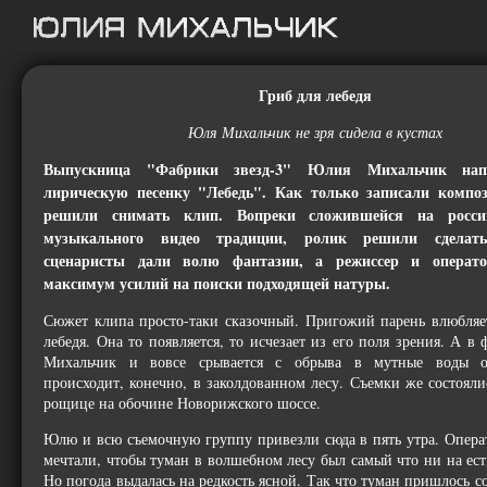
Гриб для лебедя
Юля Михальчик не зря сидела в кустах
Выпускница "Фабрики звезд-3" Юлия Михальчик нап
лирическую песенку "Лебедь". Как только записали компо
решили снимать клип. Вопреки сложившейся на росс
музыкального видео традиции, ролик решили сделат
сценаристы дали волю фантазии, а режиссер и операт
максимум усилий на поиски подходящей натуры.
Сюжет клипа просто-таки сказочный. Пригожий парень влюбляе
лебедя. Она то появляется, то исчезает из его поля зрения. А в
Михальчик и вовсе срывается с обрыва в мутные воды оз
происходит, конечно, в заколдованном лесу. Съемки же состояли
рощице на обочине Новорижского шоссе.
Юлю и всю съемочную группу привезли сюда в пять утра. Опера
мечтали, чтобы туман в волшебном лесу был самый что ни на ест
Но погода выдалась на редкость ясной. Так что туман пришлось с