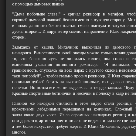
с помощью дымовых шашек.
"Дыма побольше слева!" - кричал режиссер в мегафон, что
горящей дымовой шашкой бежал именно в нужную сторону. Миха
в полах длинного белого платья, смело шагнула в затуманенн
дубль, второй... И вдруг ветер сменил направление. Юлю накрыло
сторон.
Задыхаясь от кашля, Михальчик выскочила из дымового п
ненадолго. Выносливости юной звезды можно только позавидоват
то, что барышня чуть не лишилась голоса, она снова и сн
выполняла указания дотошного режиссера. "Я понимаю, ч
грациозность, спускаясь на всех парах с крутого склона невозмо
таки попробуй", - требовательно просил режиссер. И Юля старала
несколько дублей бегать на высокой шпильке, то и дело спотыка
пенечки. Но потом все же не выдержала и твердо заявила: "Буду 
Красные спортивные ботиночки и носочки в полоску в кадр не по
Главной же находкой стилиста в этом видео стали ресницы -
крохотными лебедиными перышками на кончиках. Сложный 
занял около двух часов. Из-за огромных накладных ресниц и кл
они держатся, артистка почти ничего не видела, и глаза ее слезили
а тем более искусство, требует жертв. И Юлия Михальчик ради му
многое.